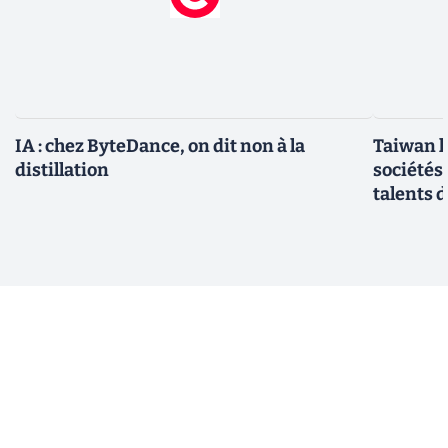
IA : chez ByteDance, on dit non à la
Taiwan l
distillation
sociétés
talents d