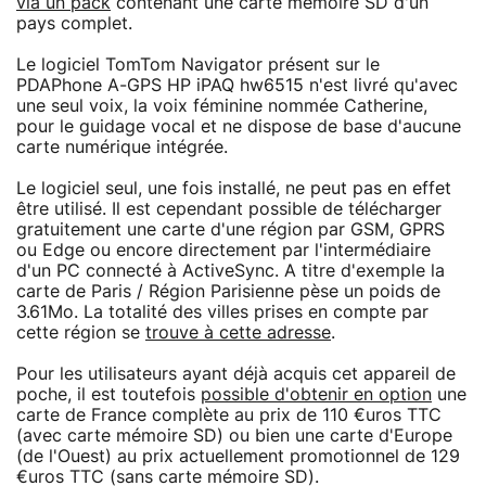
via un pack
contenant une carte mémoire SD d'un
pays complet.
Le logiciel TomTom Navigator présent sur le
PDAPhone A-GPS HP iPAQ hw6515 n'est livré qu'avec
une seul voix, la voix féminine nommée Catherine,
pour le guidage vocal et ne dispose de base d'aucune
carte numérique intégrée.
Le logiciel seul, une fois installé, ne peut pas en effet
être utilisé. Il est cependant possible de télécharger
gratuitement une carte d'une région par GSM, GPRS
ou Edge ou encore directement par l'intermédiaire
d'un PC connecté à ActiveSync. A titre d'exemple la
carte de Paris / Région Parisienne pèse un poids de
3.61Mo. La totalité des villes prises en compte par
cette région se
trouve à cette adresse
.
Pour les utilisateurs ayant déjà acquis cet appareil de
poche, il est toutefois
possible d'obtenir en option
une
carte de France complète au prix de 110 €uros TTC
(avec carte mémoire SD) ou bien une carte d'Europe
(de l'Ouest) au prix actuellement promotionnel de 129
€uros TTC (sans carte mémoire SD).