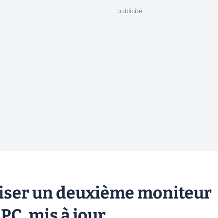
liser un deuxième moniteur
 PC, mis à jour