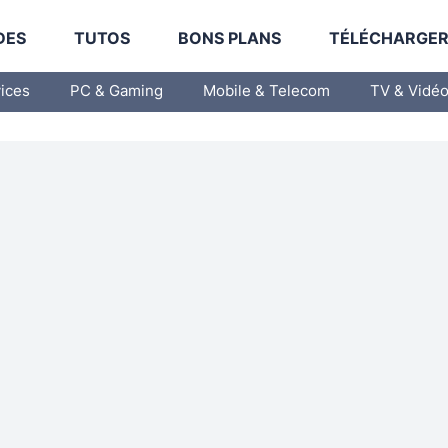
DES
TUTOS
BONS PLANS
TÉLÉCHARGE
vices
PC & Gaming
Mobile & Telecom
TV & Vidé