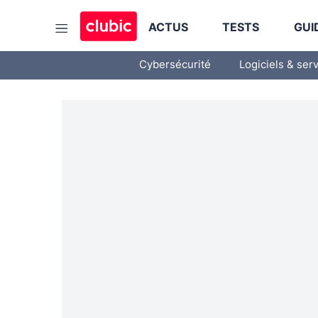
ACTUS
TESTS
GUI
Cybersécurité
Logiciels & ser