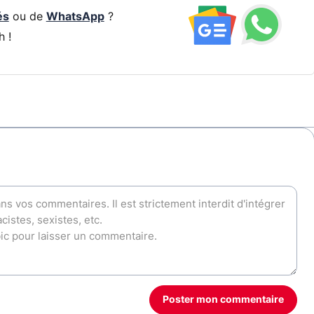
és
ou de
WhatsApp
?
h !
Poster mon commentaire