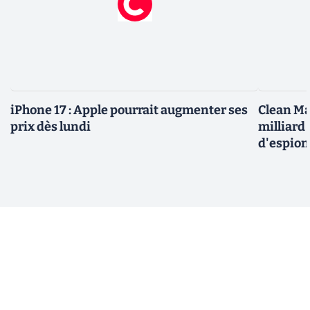
iPhone 17 : Apple pourrait augmenter ses
Clean Ma
prix dès lundi
milliard
d'espio