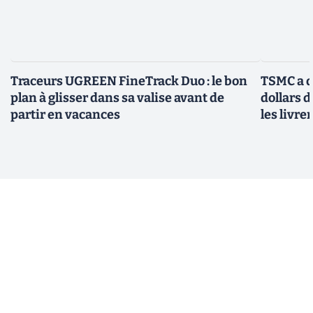
Traceurs UGREEN FineTrack Duo : le bon
TSMC a d
plan à glisser dans sa valise avant de
dollars 
partir en vacances
les livre