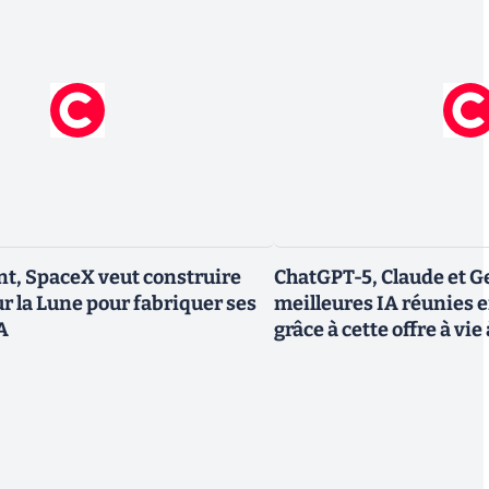
t, SpaceX veut construire
ChatGPT-5, Claude et Ge
ur la Lune pour fabriquer ses
meilleures IA réunies 
IA
grâce à cette offre à vie