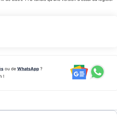
és
ou de
WhatsApp
?
h !