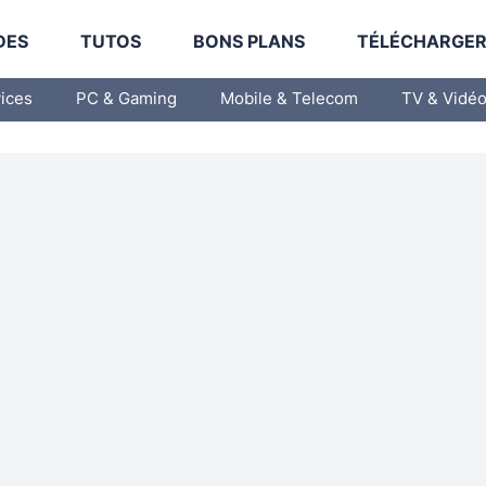
DES
TUTOS
BONS PLANS
TÉLÉCHARGE
vices
PC & Gaming
Mobile & Telecom
TV & Vidé