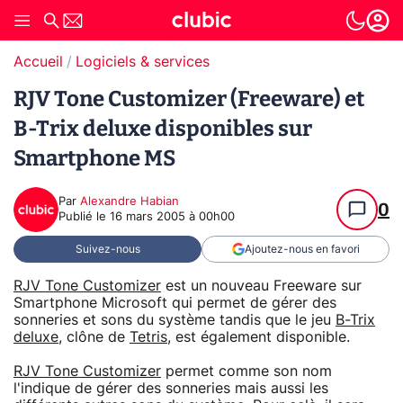
Accueil
Logiciels & services
RJV Tone Customizer (Freeware) et
B-Trix deluxe disponibles sur
Smartphone MS
Par
Alexandre Habian
0
Publié le
16 mars 2005 à 00h00
Suivez-nous
Ajoutez-nous en favori
RJV Tone Customizer
est un nouveau Freeware sur
Smartphone Microsoft qui permet de gérer des
sonneries et sons du système tandis que le jeu
B-Trix
deluxe
, clône de
Tetris
, est également disponible.
RJV Tone Customizer
permet comme son nom
l'indique de gérer des sonneries mais aussi les