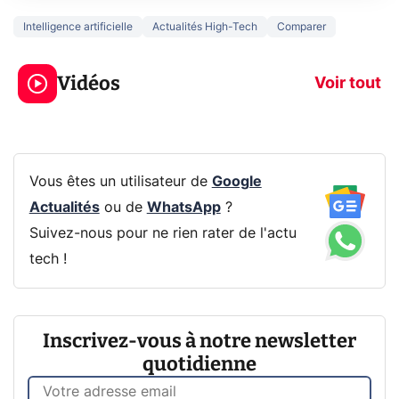
Intelligence artificielle
Actualités High-Tech
Comparer
3 écrans en 1 pour
5 générations
319€ ? Voici L'AOC
jeux dans la
Vidéos
CQ32G4ZA !
prochaine Xbo
Voir tout
Vous êtes un utilisateur de
Google
Actualités
ou de
WhatsApp
?
Suivez-nous pour ne rien rater de l'actu
tech !
Inscrivez-vous à notre newsletter
quotidienne