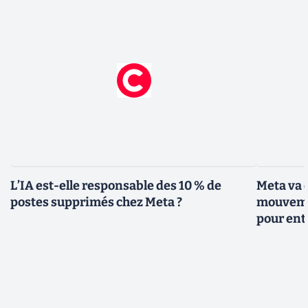
L’IA est-elle responsable des 10 % de
Meta va e
postes supprimés chez Meta ?
mouvemen
pour ent