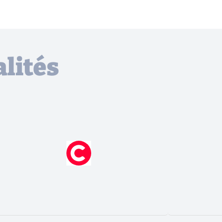
lités