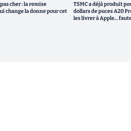
pas cher : la remise
TSMC a déjà produit pou
i change la donne pour cet
dollars de puces A20 Pr
les livrer à Apple... fa
S'inscrire
 de recevoir par email des informations, actualités et
nformément au RGPD, vous pouvez retirer votre