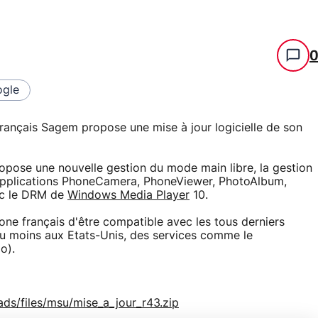
gle
français Sagem propose une mise à jour logicielle de son
opose une nouvelle gestion du mode main libre, la gestion
s applications PhoneCamera, PhoneViewer, PhotoAlbum,
ec le DRM de
Windows Media Player
10.
one français d'être compatible avec les tous derniers
du moins aux Etats-Unis, des services comme le
o).
s/files/msu/mise_a_jour_r43.zip