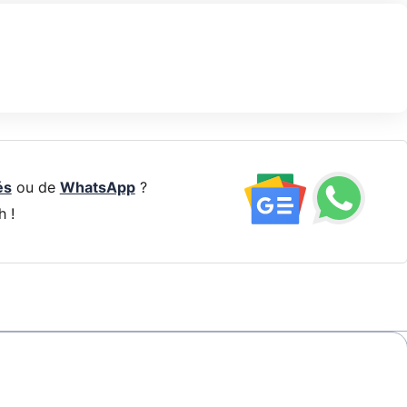
és
ou de
WhatsApp
?
h !