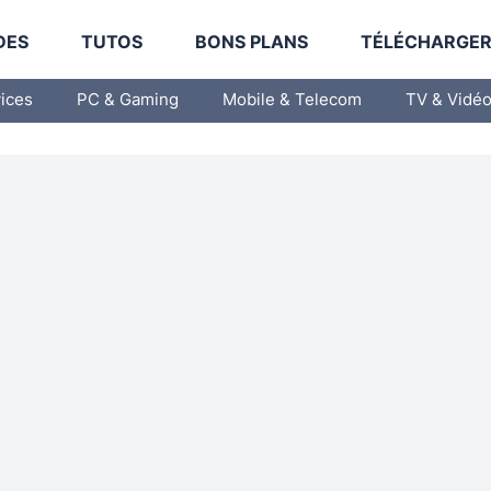
DES
TUTOS
BONS PLANS
TÉLÉCHARGE
vices
PC & Gaming
Mobile & Telecom
TV & Vidé