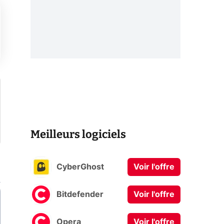
Meilleurs logiciels
CyberGhost
Voir l'offre
Bitdefender
Voir l'offre
Opera
Voir l'offre