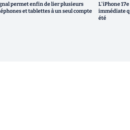
gnal permet enfin de lier plusieurs
L'iPhone 17e 
léphones et tablettes à un seul compte
immédiate qu
été
ewsletter !
En cliquant sur s'inscrire, j’accepte
offres commerciales de Clubic. Co