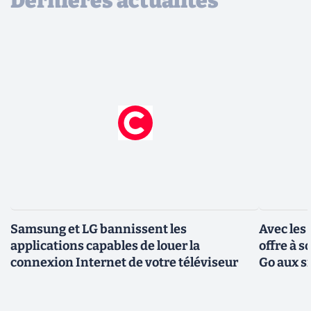
Dernières actualités
Samsung et LG bannissent les
Avec les
applications capables de louer la
offre à 
connexion Internet de votre téléviseur
Go aux s