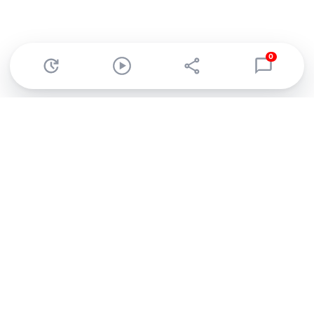
0
Abonnez-vous à notre newsletter !
Recevez un résumé quotidien de l'actu technologique.
S'inscrire
En cliquant sur s'inscrire, j’accepte de recevoir par email des
informations, actualités et offres commerciales de Clubic.
Conformément au RGPD, vous pouvez retirer votre consentement
à tout moment en cliquant sur le lien de désinscription présent
dans chaque email. Pour en savoir plus sur la gestion de vos