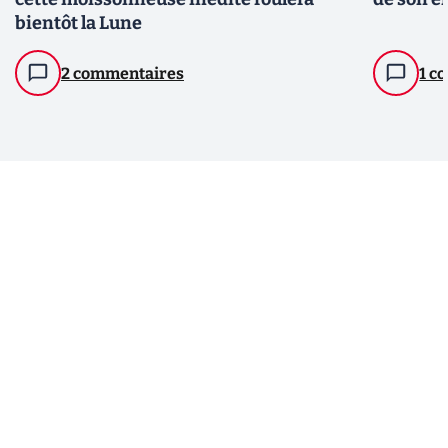
bientôt la Lune
2 commentaires
1 c