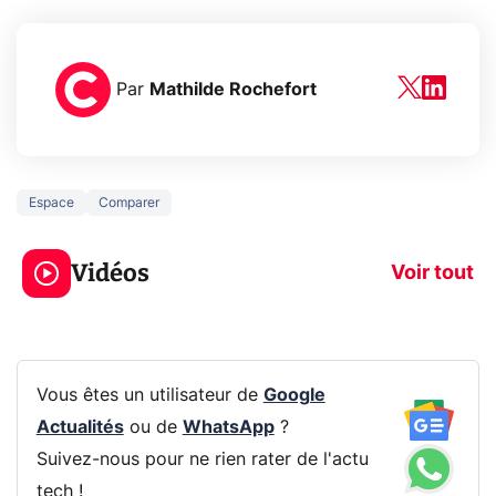
Par
Mathilde Rochefort
Espace
Comparer
3 écrans en 1 pour
5 générations
319€ ? Voici L'AOC
jeux dans la
Vidéos
CQ32G4ZA !
prochaine Xbo
Voir tout
Vous êtes un utilisateur de
Google
Actualités
ou de
WhatsApp
?
Suivez-nous pour ne rien rater de l'actu
tech !