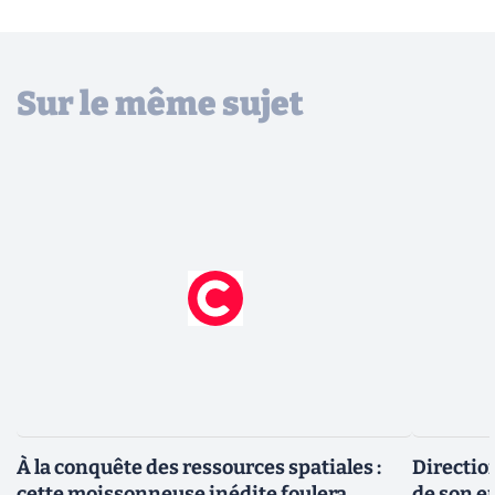
Sur le même sujet
À la conquête des ressources spatiales :
Direction
cette moissonneuse inédite foulera
de son en