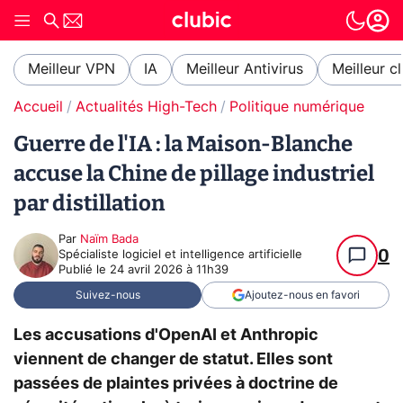
Meilleur VPN
IA
Meilleur Antivirus
Meilleur c
Accueil
Actualités High-Tech
Politique numérique
Guerre de l'IA : la Maison-Blanche
accuse la Chine de pillage industriel
par distillation
Par
Naïm Bada
0
Spécialiste logiciel et intelligence artificielle
Publié le
24 avril 2026 à 11h39
Suivez-nous
Ajoutez-nous en favori
Les accusations d'OpenAI et Anthropic
viennent de changer de statut. Elles sont
passées de plaintes privées à doctrine de