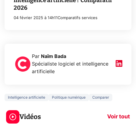
intelligence artificielle ? Comparatif
2026
04 février 2025 à 14h11
Comparatifs services
Par
Naïm Bada
Spécialiste logiciel et intelligence
artificielle
Intelligence artificielle
Politique numérique
Comparer
3 écrans en 1 pour
5 générations
319€ ? Voici L'AOC
jeux dans la
Vidéos
CQ32G4ZA !
prochaine Xbo
Voir tout