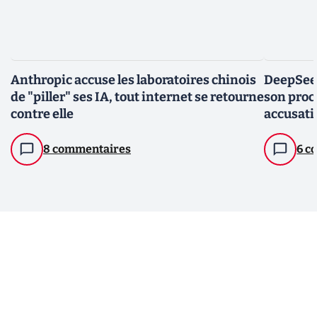
Anthropic accuse les laboratoires chinois
DeepSeek
de "piller" ses IA, tout internet se retourne
son proc
contre elle
accusat
8 commentaires
6 c