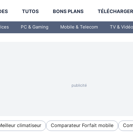
DES
TUTOS
BONS PLANS
TÉLÉCHARGE
vices
PC & Gaming
Mobile & Telecom
TV & Vidé
Meilleur climatiseur
Comparateur Forfait mobile
Comp