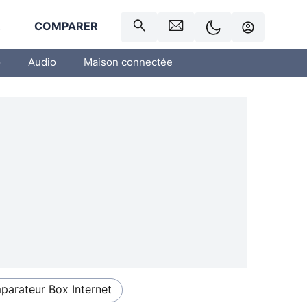
R
COMPARER
o
Audio
Maison connectée
arateur Box Internet