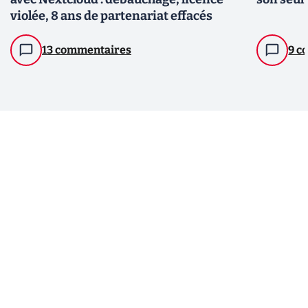
violée, 8 ans de partenariat effacés
13 commentaires
9 c