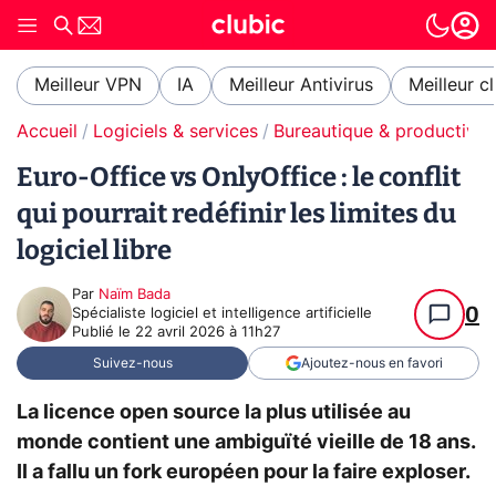
Meilleur VPN
IA
Meilleur Antivirus
Meilleur c
Accueil
Logiciels & services
Bureautique & productivit
Euro-Office vs OnlyOffice : le conflit
qui pourrait redéfinir les limites du
logiciel libre
Par
Naïm Bada
0
Spécialiste logiciel et intelligence artificielle
Publié le
22 avril 2026 à 11h27
Suivez-nous
Ajoutez-nous en favori
La licence open source la plus utilisée au
monde contient une ambiguïté vieille de 18 ans.
Il a fallu un fork européen pour la faire exploser.