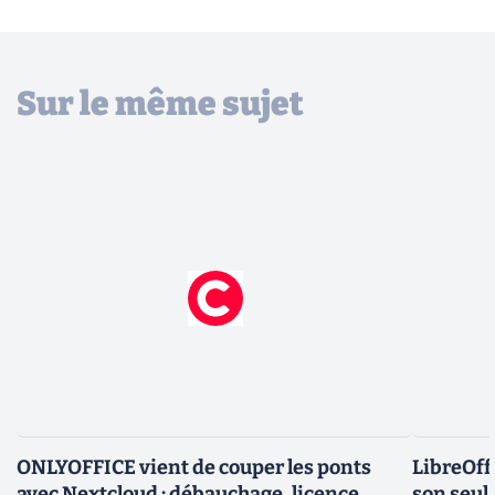
Sur le même sujet
ONLYOFFICE vient de couper les ponts
LibreOffi
avec Nextcloud : débauchage, licence
son seul 