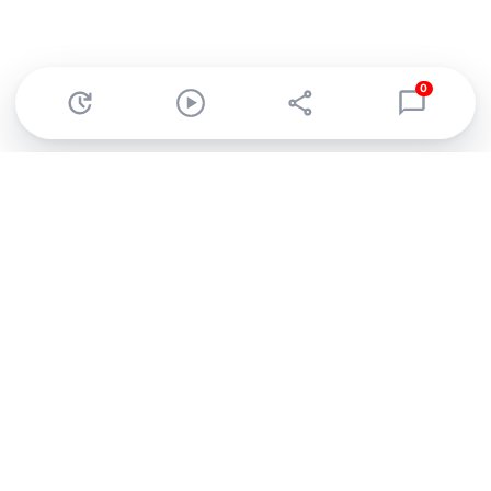
0
Abonnez-vous à notre newsletter !
Recevez un résumé quotidien de l'actu technologique.
S'inscrire
En cliquant sur s'inscrire, j’accepte de recevoir par email des
informations, actualités et offres commerciales de Clubic.
Conformément au RGPD, vous pouvez retirer votre consentement
à tout moment en cliquant sur le lien de désinscription présent
dans chaque email. Pour en savoir plus sur la gestion de vos