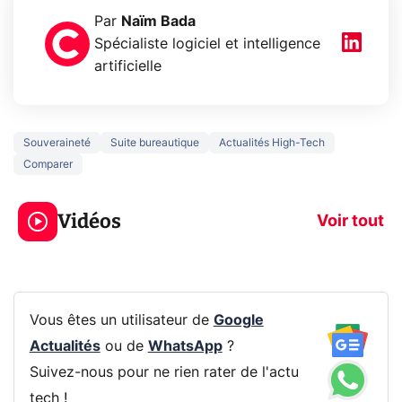
Par
Naïm Bada
Spécialiste logiciel et intelligence
artificielle
Souveraineté
Suite bureautique
Actualités High-Tech
Comparer
3 écrans en 1 pour
5 générations
319€ ? Voici L'AOC
jeux dans la
Vidéos
CQ32G4ZA !
prochaine Xbo
Voir tout
Vous êtes un utilisateur de
Google
Actualités
ou de
WhatsApp
?
Suivez-nous pour ne rien rater de l'actu
tech !