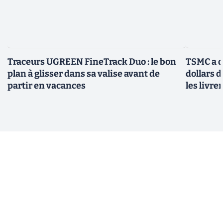
Traceurs UGREEN FineTrack Duo : le bon
TSMC a d
plan à glisser dans sa valise avant de
dollars 
partir en vacances
les livre