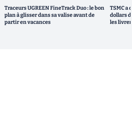
Traceurs UGREEN FineTrack Duo : le bon
TSMC a d
plan à glisser dans sa valise avant de
dollars 
partir en vacances
les livre