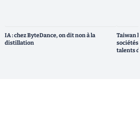
IA : chez ByteDance, on dit non à la
Taiwan l
distillation
sociétés
talents d