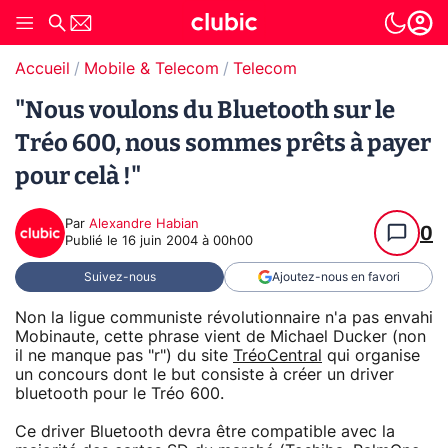
Accueil
Mobile & Telecom
Telecom
"Nous voulons du Bluetooth sur le
Tréo 600, nous sommes prêts à payer
pour celà !"
Par
Alexandre Habian
0
Publié le
16 juin 2004 à 00h00
Suivez-nous
Ajoutez-nous en favori
Non la ligue communiste révolutionnaire n'a pas envahi
Mobinaute, cette phrase vient de Michael Ducker (non
il ne manque pas "r") du site
TréoCentral
qui organise
un concours dont le but consiste à créer un driver
bluetooth pour le Tréo 600.
Ce driver Bluetooth devra être compatible avec la