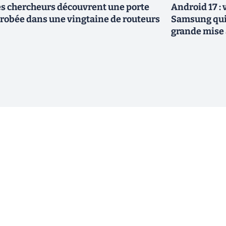
s chercheurs découvrent une porte
Android 17 :
robée dans une vingtaine de routeurs
Samsung qui 
grande mise 
ewsletter !
En cliquant sur s'inscrire, j’accepte
offres commerciales de Clubic. Co