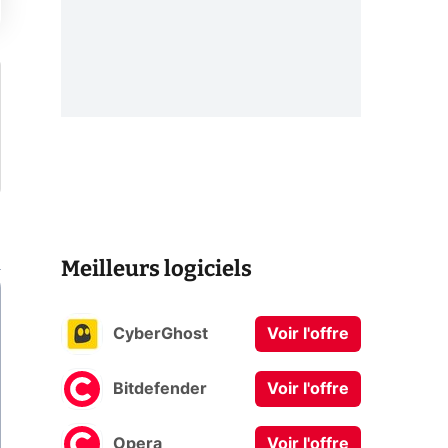
Meilleurs logiciels
CyberGhost
Voir l'offre
Bitdefender
Voir l'offre
Opera
Voir l'offre