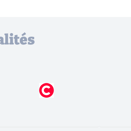
lités