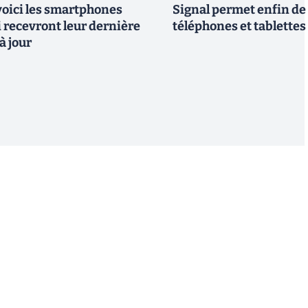
 voici les smartphones
Signal permet enfin de 
recevront leur dernière
téléphones et tablettes
à jour
S'inscrire
 de recevoir par email des informations, actualités et
nformément au RGPD, vous pouvez retirer votre