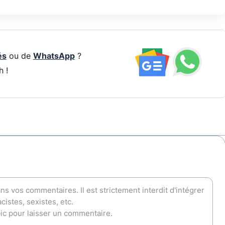
és
ou de
WhatsApp
?
h !