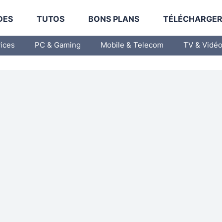
DES
TUTOS
BONS PLANS
TÉLÉCHARGE
vices
PC & Gaming
Mobile & Telecom
TV & Vidé