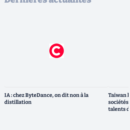
IA : chez ByteDance, on dit non à la
Taiwan l
distillation
sociétés
talents d