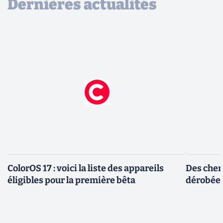
Dernières actualités
ColorOS 17 : voici la liste des appareils
Des cher
éligibles pour la première bêta
dérobée 