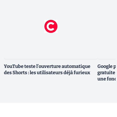
YouTube teste l’ouverture automatique
Google po
des Shorts : les utilisateurs déjà furieux
gratuite 
une fonc