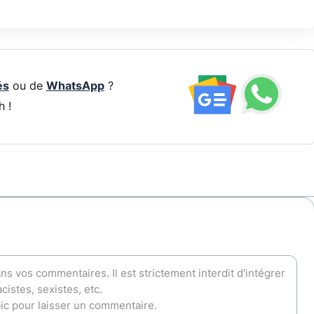
és
ou de
WhatsApp
?
h !