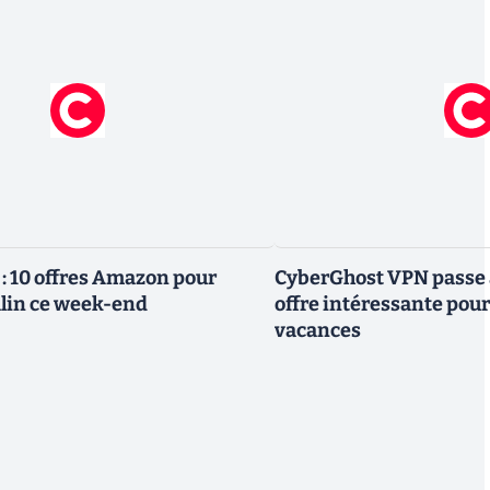
 : 10 offres Amazon pour
CyberGhost VPN passe à
lin ce week-end
offre intéressante pour
vacances