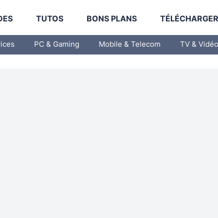
DES
TUTOS
BONS PLANS
TÉLÉCHARGE
vices
PC & Gaming
Mobile & Telecom
TV & Vidé