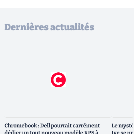
Dernières actualités
Chromebook : Dell pourrait carrément
Le mysté
dédier un tout nouveau modèle XPS à
Ive se pr