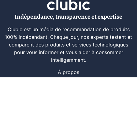
Indépendance, transparence et expertise
Clubic est un média de recommandation de produits
100% indépendant. Chaque jour, nos experts testent et
comparent des produits et services technologiques
pour vous informer et vous aider à consommer
intelligemment.
À propos
Nous contacter
Référencer un logiciel
Marques tech
Événements tech
Archives
RSS
© CLUBIC SAS 2026
Infos légales
Confidentialité
CGU
Modération
Politique cookie
Gestion des cookies