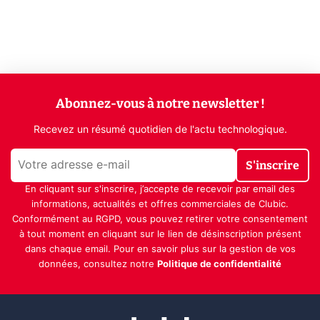
Abonnez-vous à notre newsletter !
Recevez un résumé quotidien de l'actu technologique.
S'inscrire
En cliquant sur s'inscrire, j’accepte de recevoir par email des
informations, actualités et offres commerciales de Clubic.
Conformément au RGPD, vous pouvez retirer votre consentement
à tout moment en cliquant sur le lien de désinscription présent
dans chaque email. Pour en savoir plus sur la gestion de vos
données, consultez notre
Politique de confidentialité