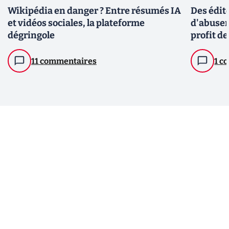
Wikipédia en danger ? Entre résumés IA
Des édit
et vidéos sociales, la plateforme
d'abuser
dégringole
profit de
11 commentaires
1 c