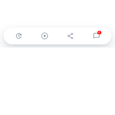
0
Abonnez-vous à notre newsletter !
Recevez un résumé quotidien de l'actu technologique.
S'inscrire
En cliquant sur s'inscrire, j’accepte de recevoir par email des
informations, actualités et offres commerciales de Clubic.
Conformément au RGPD, vous pouvez retirer votre consentement