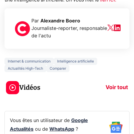
une intelligence artificielle. On vous met le
lien ICI.
Par
Alexandre Boero
Journaliste-reporter, responsable
de l'actu
Internet & communication
Intelligence artificielle
Actualités High-Tech
Comparer
5 générations de
Ce que vous n
jeux dans la
savez sur la
Vidéos
prochaine Xbox !
navigation pri
Voir tout
Vous êtes un utilisateur de
Google
Actualités
ou de
WhatsApp
?