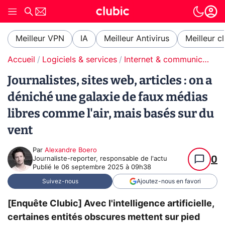
Meilleur VPN
IA
Meilleur Antivirus
Meilleur c
Accueil
Logiciels & services
Internet & communication
Journalistes, sites web, articles : on a
déniché une galaxie de faux médias
libres comme l'air, mais basés sur du
vent
Par
Alexandre Boero
0
Journaliste-reporter, responsable de l'actu
Publié le
06 septembre 2025 à 09h38
Suivez-nous
Ajoutez-nous en favori
[Enquête Clubic] Avec l'intelligence artificielle,
certaines entités obscures mettent sur pied