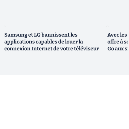
Samsung et LG bannissent les
Avec les
applications capables de louer la
offre à 
connexion Internet de votre téléviseur
Go aux s