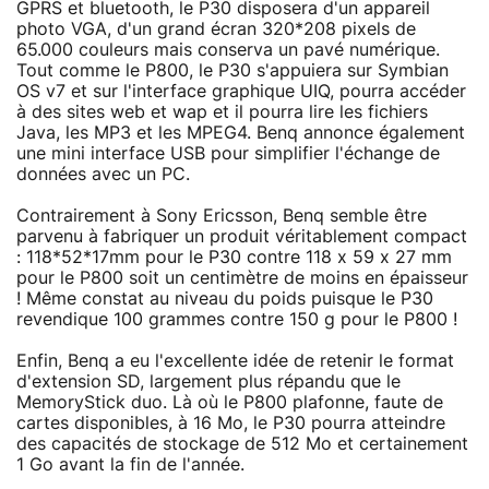
GPRS et bluetooth, le P30 disposera d'un appareil
photo VGA, d'un grand écran 320*208 pixels de
65.000 couleurs mais conserva un pavé numérique.
Tout comme le P800, le P30 s'appuiera sur Symbian
OS v7 et sur l'interface graphique UIQ, pourra accéder
à des sites web et wap et il pourra lire les fichiers
Java, les MP3 et les MPEG4. Benq annonce également
une mini interface USB pour simplifier l'échange de
données avec un PC.
Contrairement à Sony Ericsson, Benq semble être
parvenu à fabriquer un produit véritablement compact
: 118*52*17mm pour le P30 contre 118 x 59 x 27 mm
pour le P800 soit un centimètre de moins en épaisseur
! Même constat au niveau du poids puisque le P30
revendique 100 grammes contre 150 g pour le P800 !
Enfin, Benq a eu l'excellente idée de retenir le format
d'extension SD, largement plus répandu que le
MemoryStick duo. Là où le P800 plafonne, faute de
cartes disponibles, à 16 Mo, le P30 pourra atteindre
des capacités de stockage de 512 Mo et certainement
1 Go avant la fin de l'année.