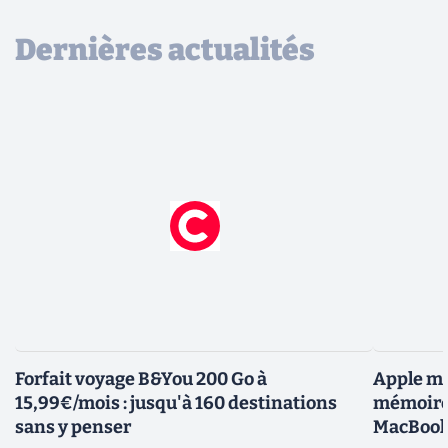
Dernières actualités
Forfait voyage B&You 200 Go à
Apple me
15,99€/mois : jusqu'à 160 destinations
mémoires
sans y penser
MacBoo