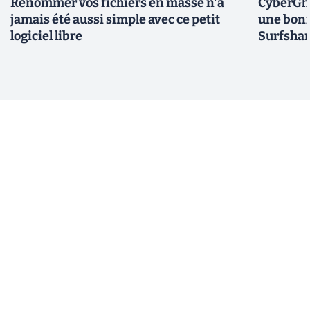
Renommer vos fichiers en masse n'a
CyberGho
jamais été aussi simple avec ce petit
une bonn
logiciel libre
Surfshar