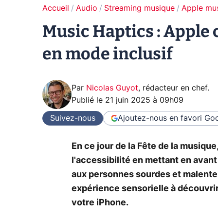
Accueil
Audio
Streaming musique
Apple mu
Music Haptics : Apple 
en mode inclusif
Par
Nicolas Guyot
,
rédacteur en chef
.
Publié le
21 juin 2025 à 09h09
Suivez-nous
Ajoutez-nous en favori
Goo
En ce jour de la Fête de la musiqu
l'accessibilité en mettant en avan
aux personnes sourdes et malente
expérience sensorielle à découvri
votre iPhone.