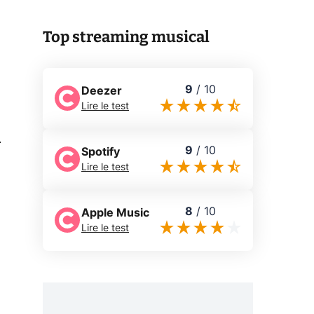
Top streaming musical
9
/
10
Deezer
Lire le test
0
9
/
10
Spotify
Lire le test
8
/
10
Apple Music
Lire le test