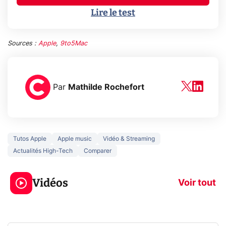
Lire le test
Sources :
Apple
,
9to5Mac
Par
Mathilde Rochefort
Tutos Apple
Apple music
Vidéo & Streaming
Actualités High-Tech
Comparer
5 générations de
Ce que vous n
jeux dans la
savez sur la
Vidéos
prochaine Xbox !
navigation pri
Voir tout