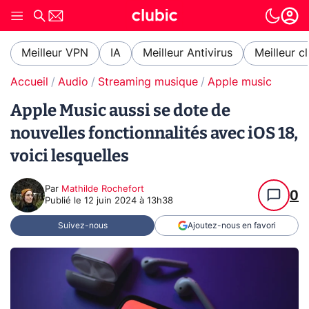
Meilleur VPN
IA
Meilleur Antivirus
Meilleur c
Accueil
Audio
Streaming musique
Apple music
Apple Music aussi se dote de
nouvelles fonctionnalités avec iOS 18,
voici lesquelles
Par
Mathilde Rochefort
0
Publié le
12 juin 2024 à 13h38
Suivez-nous
Ajoutez-nous en favori