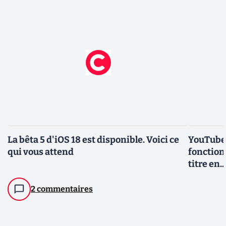
La bêta 5 d'iOS 18 est disponible. Voici ce
YouTube 
qui vous attend
fonction
titre en.
2 commentaires