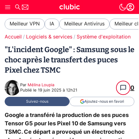
Meilleur VPN
IA
Meilleur Antivirus
Meilleur c
Accueil
Logiciels & services
Système d'exploitation (O
"L'incident Google" : Samsung sous le
choc après le transfert des puces
Pixel chez TSMC
Par
Mélina Loupia
0
Publié le
19 juin 2025 à 12h21
Suivez-nous
Ajoutez-nous en favori
Google a transféré la production de ses puces
Tensor G5 pour les Pixel 10 de Samsung vers
TSMC. Ce départ a provoqué un électrochoc