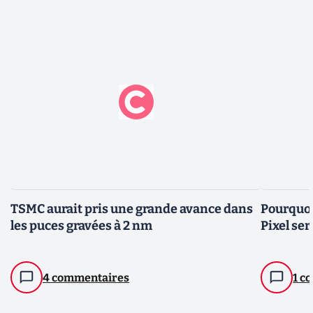
TSMC aurait pris une grande avance dans
Pourquoi
les puces gravées à 2 nm
Pixel se
4 commentaires
1 c