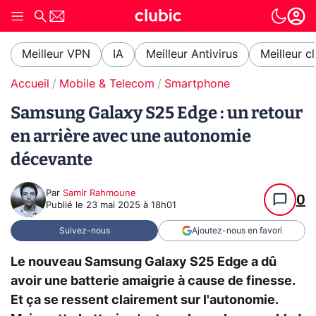
Meilleur VPN
IA
Meilleur Antivirus
Meilleur c
Accueil
Mobile & Telecom
Smartphone
Samsung Galaxy S25 Edge : un retour
en arrière avec une autonomie
décevante
Par
Samir Rahmoune
0
Publié le
23 mai 2025 à 18h01
Suivez-nous
Ajoutez-nous en favori
Le nouveau Samsung Galaxy S25 Edge a dû
avoir une batterie amaigrie à cause de finesse.
Et ça se ressent clairement sur l'autonomie.