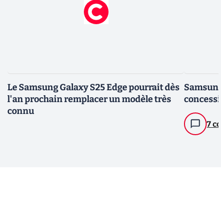
Le Samsung Galaxy S25 Edge pourrait dès
Samsung 
l'an prochain remplacer un modèle très
concess
connu
7 c