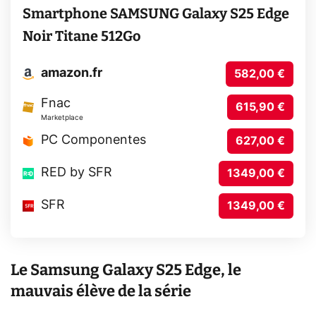
Smartphone SAMSUNG Galaxy S25 Edge
Noir Titane 512Go
amazon.fr
582,00 €
Fnac
615,90 €
Marketplace
PC Componentes
627,00 €
RED by SFR
1349,00 €
SFR
1349,00 €
Le Samsung Galaxy S25 Edge, le
mauvais élève de la série