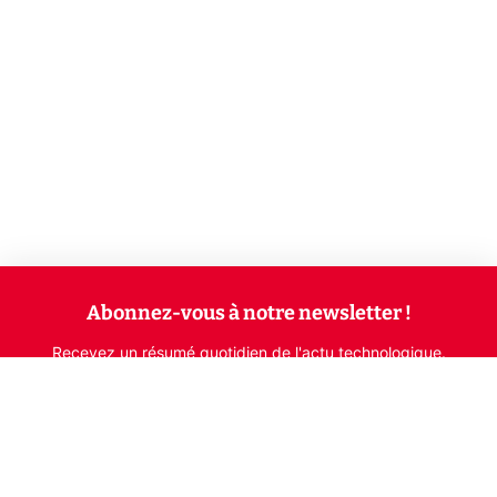
Abonnez-vous à notre newsletter !
Recevez un résumé quotidien de l'actu technologique.
S'inscrire
En cliquant sur s'inscrire, j’accepte de recevoir par email des
informations, actualités et offres commerciales de Clubic.
Conformément au RGPD, vous pouvez retirer votre consentement