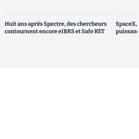
Huit ans après Spectre, des chercheurs
SpaceX, 
contournent encore eIBRS et Safe RET
puissanc