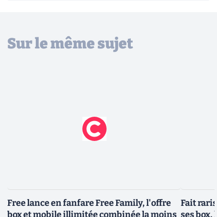
Sur le même sujet
Free lance en fanfare Free Family, l'offre
Fait rari
box et mobile illimitée combinée la moins
ses box, 