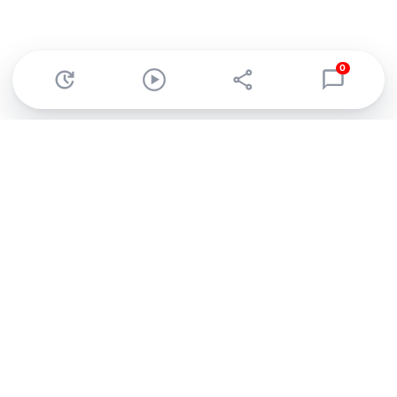
0
Abonnez-vous à notre newsletter !
Recevez un résumé quotidien de l'actu technologique.
S'inscrire
En cliquant sur s'inscrire, j’accepte de recevoir par email des
informations, actualités et offres commerciales de Clubic.
Conformément au RGPD, vous pouvez retirer votre consentement
à tout moment en cliquant sur le lien de désinscription présent
dans chaque email. Pour en savoir plus sur la gestion de vos
données, consultez notre
Politique de confidentialité