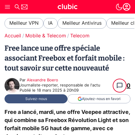
Meilleur VPN
IA
Meilleur Antivirus
Meilleur c
Accueil
Mobile & Telecom
Telecom
Free lance une offre spéciale
associant Freebox et forfait mobile :
tout savoir sur cette nouveauté
Par
Alexandre Boero
0
Journaliste-reporter, responsable de l'actu
Publié le
18 mars 2025 à 20h09
Suivez-nous
Ajoutez-nous en favori
Free a lancé, mardi, une offre Veepee attractive,
qui combine sa Freebox Révolution Light et son
forfait mobile 5G haut de gamme, avec ce