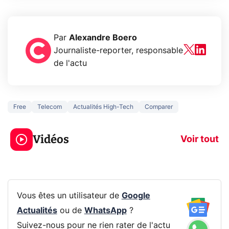
Par
Alexandre Boero
Journaliste-reporter, responsable
de l'actu
Free
Telecom
Actualités High-Tech
Comparer
3 écrans en 1 pour
5 générations
319€ ? Voici L'AOC
jeux dans la
Vidéos
CQ32G4ZA !
prochaine Xbo
Voir tout
Vous êtes un utilisateur de
Google
Actualités
ou de
WhatsApp
?
Suivez-nous pour ne rien rater de l'actu