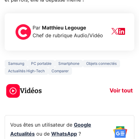
et parfois, elle la dépasse même !
Par
Matthieu Legouge
Chef de rubrique Audio/Vidéo
Samsung
PC portable
Smartphone
Objets connectés
Actualités High-Tech
Comparer
3 écrans en 1 pour
5 générations
319€ ? Voici L'AOC
jeux dans la
Vidéos
CQ32G4ZA !
prochaine Xbo
Voir tout
Vous êtes un utilisateur de
Google
Actualités
ou de
WhatsApp
?