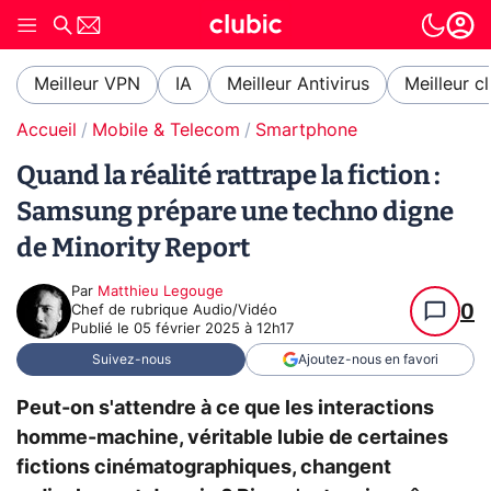
Meilleur VPN
IA
Meilleur Antivirus
Meilleur c
Accueil
Mobile & Telecom
Smartphone
Quand la réalité rattrape la fiction :
Samsung prépare une techno digne
de Minority Report
Par
Matthieu Legouge
0
Chef de rubrique Audio/Vidéo
Publié le
05 février 2025 à 12h17
Suivez-nous
Ajoutez-nous en favori
Peut-on s'attendre à ce que les interactions
homme-machine, véritable lubie de certaines
fictions cinématographiques, changent