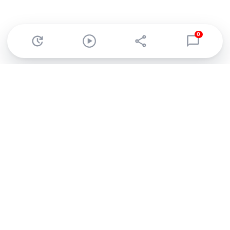
0
Abonnez-vous à notre newsletter !
Recevez un résumé quotidien de l'actu technologique.
S'inscrire
En cliquant sur s'inscrire, j’accepte de recevoir par email des
informations, actualités et offres commerciales de Clubic.
Conformément au RGPD, vous pouvez retirer votre consentement
à tout moment en cliquant sur le lien de désinscription présent
dans chaque email. Pour en savoir plus sur la gestion de vos
données, consultez notre
Politique de confidentialité