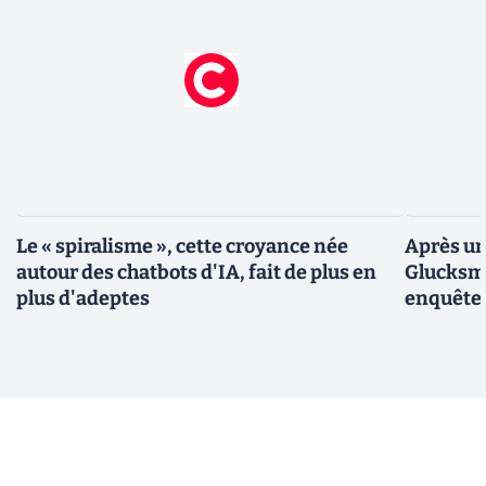
Le « spiralisme », cette croyance née
Après un
autour des chatbots d'IA, fait de plus en
Glucksma
plus d'adeptes
enquête