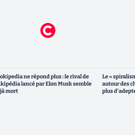
okipedia ne répond plus : le rival de
Le « spiralis
kipédia lancé par Elon Musk semble
autour des ch
jà mort
plus d'adept