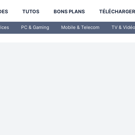
DES
TUTOS
BONS PLANS
TÉLÉCHARGE
vices
PC & Gaming
Mobile & Telecom
TV & Vidé