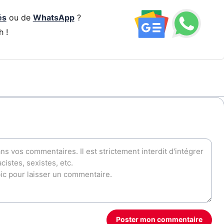
és
ou de
WhatsApp
?
h !
Poster mon commentaire