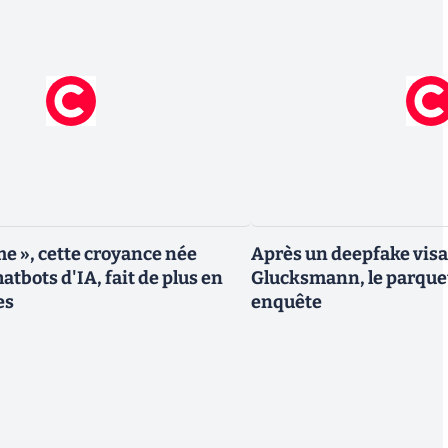
me », cette croyance née
Après un deepfake vis
atbots d'IA, fait de plus en
Glucksmann, le parque
es
enquête