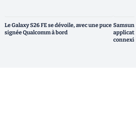
Le Galaxy S26 FE se dévoile, avec une puce
Samsung 
signée Qualcomm à bord
applicati
connexio