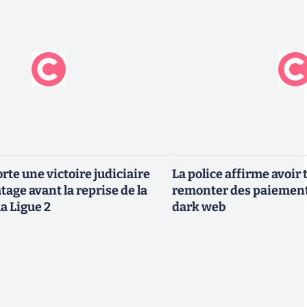
rte une victoire judiciaire
La police affirme avoi
atage avant la reprise de la
remonter des paiement
la Ligue 2
dark web