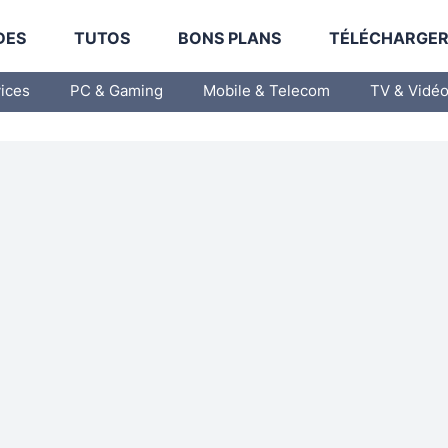
DES
TUTOS
BONS PLANS
TÉLÉCHARGE
vices
PC & Gaming
Mobile & Telecom
TV & Vidé