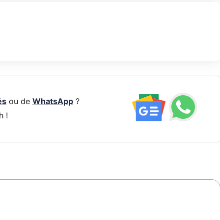
és
ou de
WhatsApp
?
h !