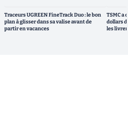
Traceurs UGREEN FineTrack Duo : le bon
TSMC a d
plan à glisser dans sa valise avant de
dollars 
partir en vacances
les livre