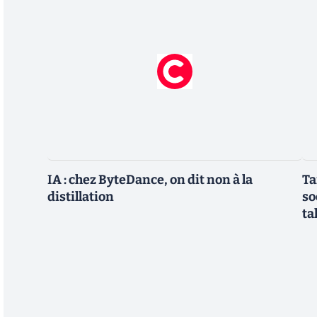
IA : chez ByteDance, on dit non à la
Ta
distillation
so
ta