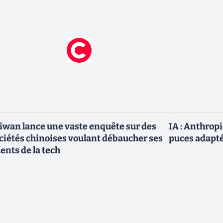
iwan lance une vaste enquête sur des
IA : Anthrop
ciétés chinoises voulant débaucher ses
puces adapté
lents de la tech