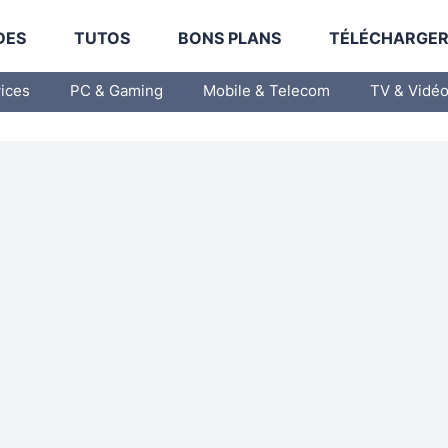
DES
TUTOS
BONS PLANS
TÉLÉCHARGE
vices
PC & Gaming
Mobile & Telecom
TV & Vidé