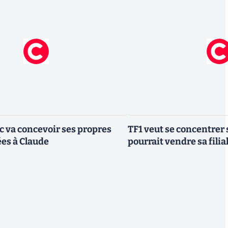
ic va concevoir ses propres
TF1 veut se concentrer 
es à Claude
pourrait vendre sa fili