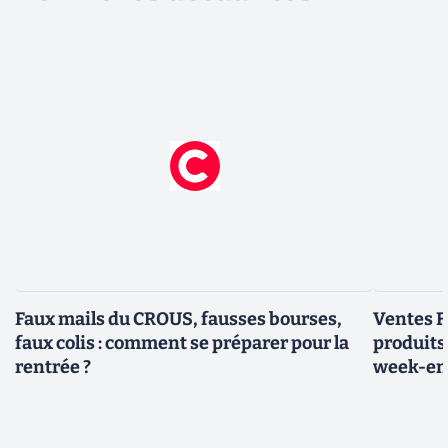
Faux mails du CROUS, fausses bourses,
Ventes Fl
faux colis : comment se préparer pour la
produits
rentrée ?
week-e