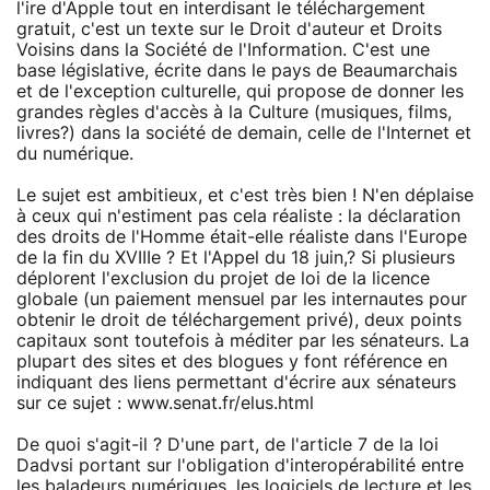
l'ire d'Apple tout en interdisant le téléchargement
gratuit, c'est un texte sur le Droit d'auteur et Droits
Voisins dans la Société de l'Information. C'est une
base législative, écrite dans le pays de Beaumarchais
et de l'exception culturelle, qui propose de donner les
grandes règles d'accès à la Culture (musiques, films,
livres?) dans la société de demain, celle de l'Internet et
du numérique.
Le sujet est ambitieux, et c'est très bien ! N'en déplaise
à ceux qui n'estiment pas cela réaliste : la déclaration
des droits de l'Homme était-elle réaliste dans l'Europe
de la fin du XVIIIe ? Et l'Appel du 18 juin,? Si plusieurs
déplorent l'exclusion du projet de loi de la licence
globale (un paiement mensuel par les internautes pour
obtenir le droit de téléchargement privé), deux points
capitaux sont toutefois à méditer par les sénateurs. La
plupart des sites et des blogues y font référence en
indiquant des liens permettant d'écrire aux sénateurs
sur ce sujet : www.senat.fr/elus.html
De quoi s'agit-il ? D'une part, de l'article 7 de la loi
Dadvsi portant sur l'obligation d'interopérabilité entre
les baladeurs numériques, les logiciels de lecture et les