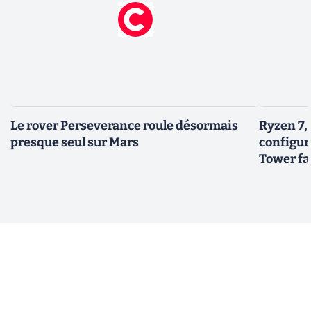
Le rover Perseverance roule désormais
Ryzen 7,
presque seul sur Mars
configur
Tower fai