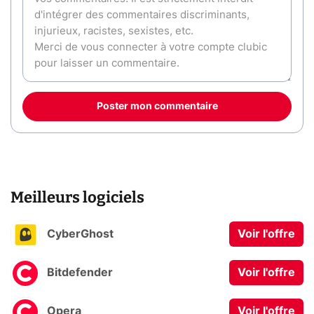
Poster mon commentaire
Meilleurs logiciels
CyberGhost
Voir l'offre
Bitdefender
Voir l'offre
Opera
Voir l'offre