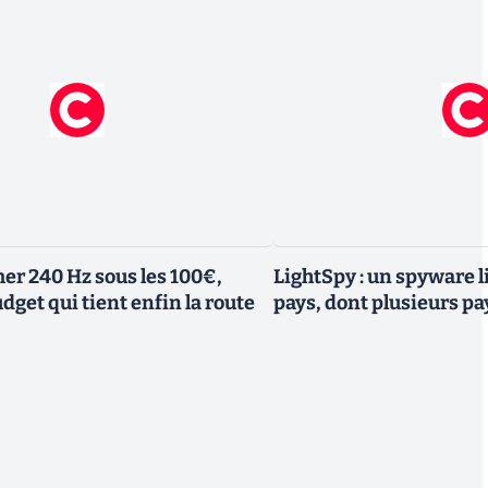
er 240 Hz sous les 100€,
LightSpy : un spyware li
dget qui tient enfin la route
pays, dont plusieurs p