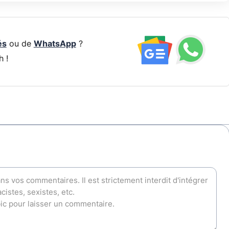
és
ou de
WhatsApp
?
h !