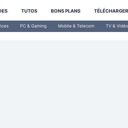
DES
TUTOS
BONS PLANS
TÉLÉCHARGE
vices
PC & Gaming
Mobile & Telecom
TV & Vidé