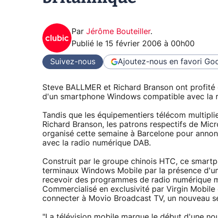
Par
Jérôme Bouteiller
.
Publié le
15 février 2006 à 00h00
Suivez-nous
Ajoutez-nous en favori
Goo
Steve BALLMER et Richard Branson ont profité
d'un smartphone Windows compatible avec la 
Tandis que les équipementiers télécom multipli
Richard Branson, les patrons respectifs de Mic
organisé cette semaine à Barcelone pour anno
avec la radio numérique DAB.
Construit par le groupe chinois HTC, ce smartp
terminaux Windows Mobile par la présence d'un
recevoir des programmes de radio numérique m
Commercialisé en exclusivité par Virgin Mobil
connecter à Movio Broadcast TV, un nouveau se
"La télévision mobile marque le début d'une nou