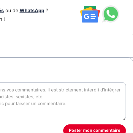
és
ou de
WhatsApp
?
h !
Poster mon commentaire