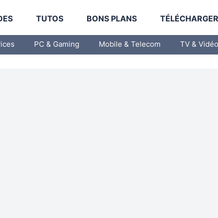
DES
TUTOS
BONS PLANS
TÉLÉCHARGE
vices
PC & Gaming
Mobile & Telecom
TV & Vidé