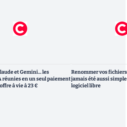
aude et Gemini... les
Renommer vos fichiers
A réunies en un seul paiement
jamais été aussi simple 
offre à vie à 23 €
logiciel libre