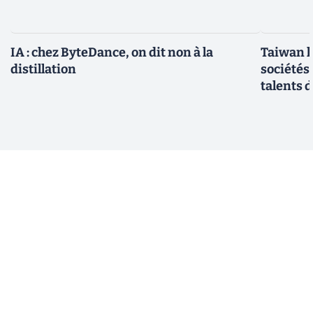
IA : chez ByteDance, on dit non à la
Taiwan l
distillation
sociétés
talents d