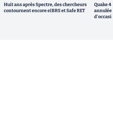
Huit ans après Spectre, des chercheurs
Quake 4 
contournent encore eIBRS et Safe RET
annulée 
d'occasi